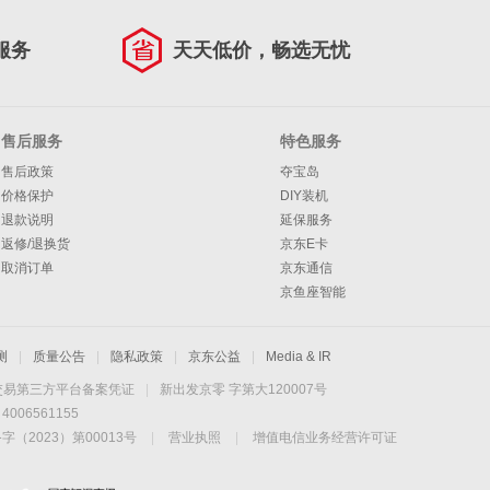
服务
天天低价，畅选无忧
售后服务
特色服务
售后政策
夺宝岛
价格保护
DIY装机
退款说明
延保服务
返修/退换货
京东E卡
取消订单
京东通信
京鱼座智能
测
|
质量公告
|
隐私政策
|
京东公益
|
Media & IR
交易第三方平台备案凭证
|
新出发京零 字第大120007号
06561155
2023）第00013号
|
营业执照
|
增值电信业务经营许可证