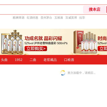
酷爽啤酒
红酒特惠
贵州茅台
五粮液
百威英博
拉菲
头曲
1952
二曲
老窖藏品
口粮酒
努力加载中，请稍后...