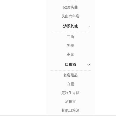
52度头曲
头曲六年窖
泸系其他
二曲
黑盖
高光
口粮酒
老窖藏品
白瓶
定制生肖酒
泸州贡
其他口粮酒