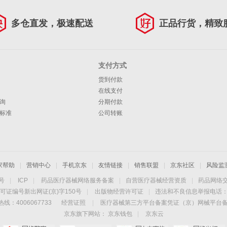
多仓直发，极速配送
正品行货，精致
支付方式
货到付款
在线支付
询
分期付款
标准
公司转账
家帮助
|
营销中心
|
手机京东
|
友情链接
|
销售联盟
|
京东社区
|
风险监
4号
|
ICP
|
药品医疗器械网络服务备案
|
自营医疗器械经营资质
|
药品网络
可证编号新出网证(京)字150号
|
出版物经营许可证
|
违法和不良信息举报电话：40
线：4006067733
经营证照
|
医疗器械第三方平台备案凭证（京）网械平台备字（
京东旗下网站：
京东钱包
|
京东云