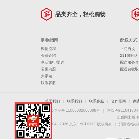
品类齐全，轻松购物
购物指南
配送方式
购物流程
上门自提
会员介绍
211限时达
生活旅行/团购
配送服务查
常见问题
配送费收取
大家电
联系客服
关于我们
|
联系我们
|
联系客服
|
合作招商
|
商
京公网安备 11000002000088号
|
京ICP备1104170
互联网出版许
Copyright © 2004 -
2026
京东JINGDONG 版权所有
|
消费者维权热
手机扫一扫，劲爆优