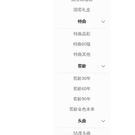
国窖礼盒
特曲
特曲晶彩
特曲60版
特曲其他
窖龄
窖龄30年
窖龄60年
窖龄90年
窖龄金色未来
头曲
55度头曲