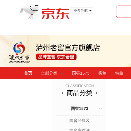
更多导航
服装城
食品
金融
首页
全部分类
国窖1573
窖龄
特曲
CLASSIFICATION
商品分类
国窖1573
国窖经典装
国窖高端酒