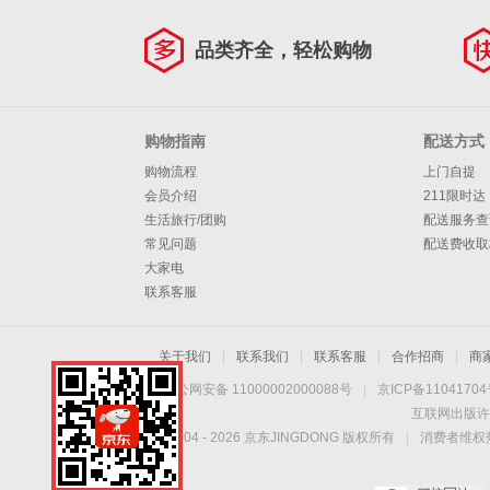
品类齐全，轻松购物
购物指南
配送方式
购物流程
上门自提
会员介绍
211限时达
生活旅行/团购
配送服务查
常见问题
配送费收取
大家电
联系客服
关于我们
|
联系我们
|
联系客服
|
合作招商
|
商
京公网安备 11000002000088号
|
京ICP备1104170
互联网出版许
Copyright © 2004 -
2026
京东JINGDONG 版权所有
|
消费者维权热
手机扫一扫，劲爆优