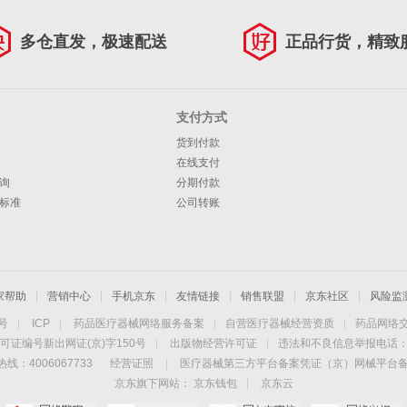
多仓直发，极速配送
正品行货，精致
支付方式
货到付款
在线支付
询
分期付款
标准
公司转账
家帮助
|
营销中心
|
手机京东
|
友情链接
|
销售联盟
|
京东社区
|
风险监
4号
|
ICP
|
药品医疗器械网络服务备案
|
自营医疗器械经营资质
|
药品网络
可证编号新出网证(京)字150号
|
出版物经营许可证
|
违法和不良信息举报电话：40
线：4006067733
经营证照
|
医疗器械第三方平台备案凭证（京）网械平台备字（
京东旗下网站：
京东钱包
|
京东云