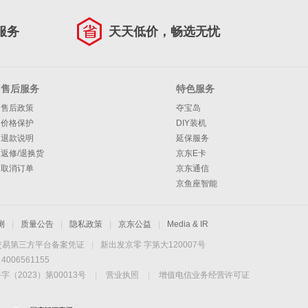
服务
天天低价，畅选无忧
售后服务
特色服务
售后政策
夺宝岛
价格保护
DIY装机
退款说明
延保服务
返修/退换货
京东E卡
取消订单
京东通信
京鱼座智能
测
|
质量公告
|
隐私政策
|
京东公益
|
Media & IR
交易第三方平台备案凭证
|
新出发京零 字第大120007号
06561155
2023）第00013号
|
营业执照
|
增值电信业务经营许可证