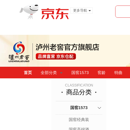
更多导航
服装城
食品
金融
首页
全部分类
国窖1573
窖龄
特曲
CLASSIFICATION
商品分类
国窖1573
国窖经典装
国窖高端酒