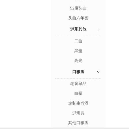
52度头曲
头曲六年窖
泸系其他
二曲
黑盖
高光
口粮酒
老窖藏品
白瓶
定制生肖酒
泸州贡
其他口粮酒