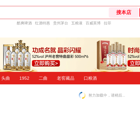
酷爽啤酒
红酒特惠
贵州茅台
五粮液
百威英博
拉菲
头曲
1952
二曲
老窖藏品
口粮酒
努力加载中，请稍后...