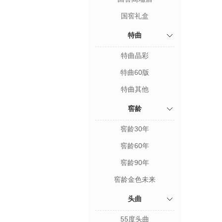
国窖礼盒
特曲
特曲晶彩
特曲60版
特曲其他
窖龄
窖龄30年
窖龄60年
窖龄90年
窖龄金色未来
头曲
55度头曲